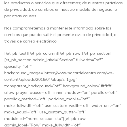
los productos o servicios que ofrecemos; de nuestras prácticas
de privacidad; de cambios en nuestro modelo de negocio, o
por otras causas.
Nos comprometemos a mantenerte informado sobre los
cambios que pueda sufrir el presente aviso de privacidad, a
través de correo electrónico.
[/et_pb_text][/et_pb_column][/et_pb_row][/et_pb_section]
[et_pb_section admin_label=”Section” fullwidth=”off”
specialty=”off”
background_image=”https://www.sacardelcentro.com/wp-
content/uploads/2016/04/abajo2-1.jpg”
transparent_background=”off” background_color=”#ffffff”
allow_player_pause=”off” inner_shadow=”on” parallax=”off”
parallax_method=”off” padding_mobile=”off”
make_fullwidth=”off” use_custom_width=”off” width_unit=”on”
make_equal=”off” use_custom_gutter=”off”
module_id=”home-section-cta”][et_pb_row
admin_label=”Row” make_fullwidth=”off”