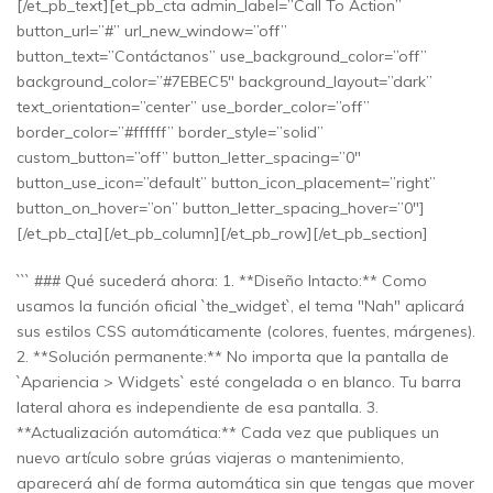
[/et_pb_text][et_pb_cta admin_label=”Call To Action”
button_url=”#” url_new_window=”off”
button_text=”Contáctanos” use_background_color=”off”
background_color=”#7EBEC5″ background_layout=”dark”
text_orientation=”center” use_border_color=”off”
border_color=”#ffffff” border_style=”solid”
custom_button=”off” button_letter_spacing=”0″
button_use_icon=”default” button_icon_placement=”right”
button_on_hover=”on” button_letter_spacing_hover=”0″]
[/et_pb_cta][/et_pb_column][/et_pb_row][/et_pb_section]
``` ### Qué sucederá ahora: 1. **Diseño Intacto:** Como
usamos la función oficial `the_widget`, el tema "Nah" aplicará
sus estilos CSS automáticamente (colores, fuentes, márgenes).
2. **Solución permanente:** No importa que la pantalla de
`Apariencia > Widgets` esté congelada o en blanco. Tu barra
lateral ahora es independiente de esa pantalla. 3.
**Actualización automática:** Cada vez que publiques un
nuevo artículo sobre grúas viajeras o mantenimiento,
aparecerá ahí de forma automática sin que tengas que mover