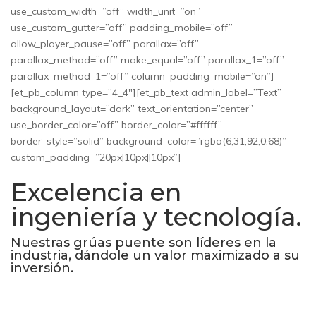
use_custom_width=”off” width_unit=”on”
use_custom_gutter=”off” padding_mobile=”off”
allow_player_pause=”off” parallax=”off”
parallax_method=”off” make_equal=”off” parallax_1=”off”
parallax_method_1=”off” column_padding_mobile=”on”]
[et_pb_column type=”4_4″][et_pb_text admin_label=”Text”
background_layout=”dark” text_orientation=”center”
use_border_color=”off” border_color=”#ffffff”
border_style=”solid” background_color=”rgba(6,31,92,0.68)”
custom_padding=”20px|10px||10px”]
Excelencia en
ingeniería y tecnología.
Nuestras grúas puente son líderes en la
industria, dándole un valor maximizado a su
inversión.