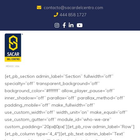
Skip
contacto@sacardelcentro.com
to
444 858 1727
content
[et_pb_section admin_label=”Section” fullwidth=”off”
specialty=”off” transparent_background=”off”
background_color=”#ffffff” allow_player_pause=”off”
inner_shadow=”off” parallax=”off” parallax_method=”off”
padding_mobile=”off” make_fullwidth=”off”
use_custom_width=”off” width_unit=”on” make_equal=”off”
use_custom_gutter=”off” module_id=”who-we-are”
custom_padding=”20px||0px|”][et_pb_row admin_label=”Row”]
[et_pb_column type=”4_4″][et_pb_text admin_label=”Text”