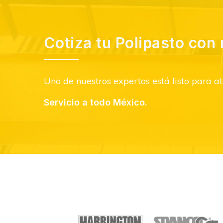
Cotiza tu Polipasto con 
Uno de nuestros expertos está listo para at
Servicio a todo México.