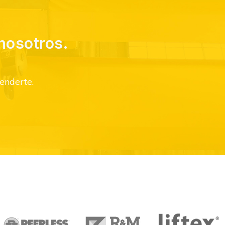
nosotros.
enderte.