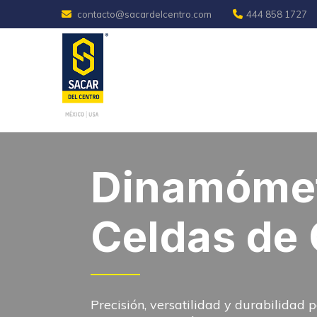
Skip
contacto@sacardelcentro.com
444 858 1727
to
content
Dinamómet
Celdas de 
Precisión, versatilidad y durabilidad